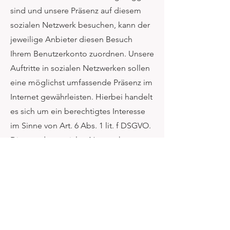
sind und unsere Präsenz auf diesem
sozialen Netzwerk besuchen, kann der
jeweilige Anbieter diesen Besuch
Ihrem Benutzerkonto zuordnen. Unsere
Auftritte in sozialen Netzwerken sollen
eine möglichst umfassende Präsenz im
Internet gewährleisten. Hierbei handelt
es sich um ein berechtigtes Interesse
im Sinne von Art. 6 Abs. 1 lit. f DSGVO.
Die von den sozialen Netzwerken
initiierten Analyseprozesse beruhen
ggf. auf abweichenden
Rechtsgrundlagen, die von den
Betreibern der sozialen Netzwerke
anzugeben sind. Wenn Sie einen
unserer-Auftritte in sozialen